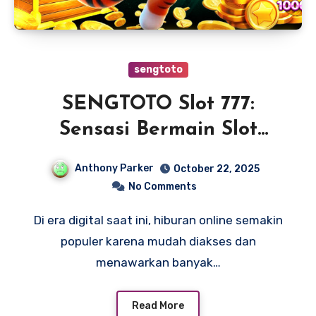
sengtoto
SENGTOTO Slot 777:
Sensasi Bermain Slot
Online dengan Peluang
Anthony Parker
October 22, 2025
Jackpot Fantastis
No Comments
Di era digital saat ini, hiburan online semakin
populer karena mudah diakses dan
menawarkan banyak…
Read More