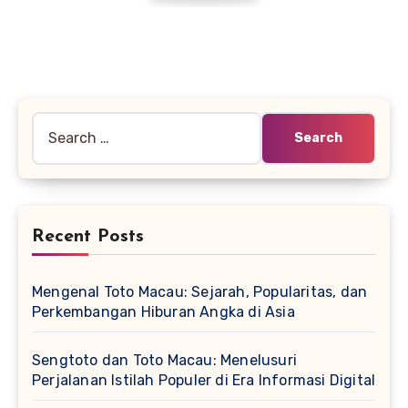
Search
for:
Recent Posts
Mengenal Toto Macau: Sejarah, Popularitas, dan
Perkembangan Hiburan Angka di Asia
Sengtoto dan Toto Macau: Menelusuri
Perjalanan Istilah Populer di Era Informasi Digital