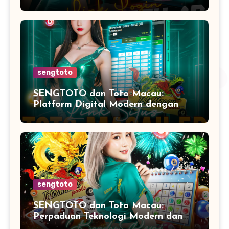
Populer di Era Informasi Digital
sengtoto
SENGTOTO dan Toto Macau:
Platform Digital Modern dengan
Akses Cepat dan Pengalaman yang
Praktis
sengtoto
SENGTOTO dan Toto Macau:
Perpaduan Teknologi Modern dan
Informasi Digital yang Semakin