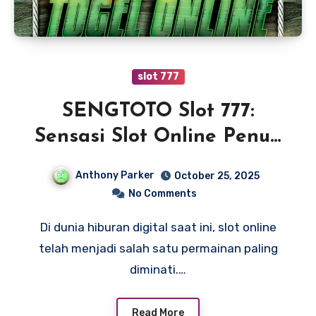
slot 777
SENGTOTO Slot 777:
Sensasi Slot Online Penuh
Keseruan dan Keuntungan
Anthony Parker
October 25, 2025
No Comments
Di dunia hiburan digital saat ini, slot online
telah menjadi salah satu permainan paling
diminati.…
Read More