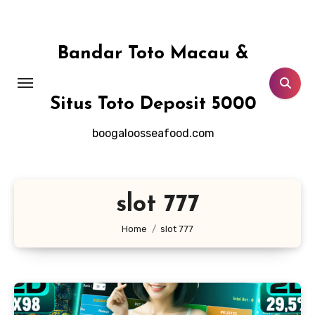
Skip
to
content
Bandar Toto Macau &
Situs Toto Deposit 5000
boogaloosseafood.com
slot 777
Home
slot 777