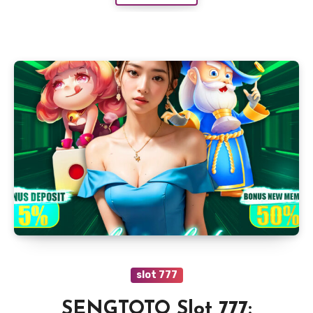
slot 777
SENGTOTO Slot 777: