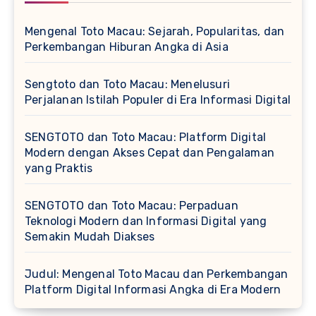
Mengenal Toto Macau: Sejarah, Popularitas, dan
Perkembangan Hiburan Angka di Asia
Sengtoto dan Toto Macau: Menelusuri
Perjalanan Istilah Populer di Era Informasi Digital
SENGTOTO dan Toto Macau: Platform Digital
Modern dengan Akses Cepat dan Pengalaman
yang Praktis
SENGTOTO dan Toto Macau: Perpaduan
Teknologi Modern dan Informasi Digital yang
Semakin Mudah Diakses
Judul: Mengenal Toto Macau dan Perkembangan
Platform Digital Informasi Angka di Era Modern