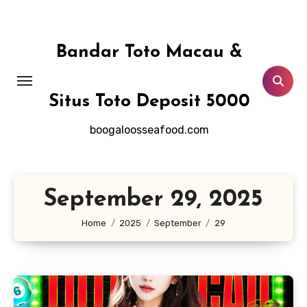
Skip
to
content
Bandar Toto Macau &
Situs Toto Deposit 5000
boogaloosseafood.com
September 29, 2025
Home
2025
September
29