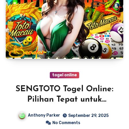
togel online
SENGTOTO Togel Online:
Pilihan Tepat untuk
Pecinta Angka
Anthony Parker
September 29, 2025
No Comments