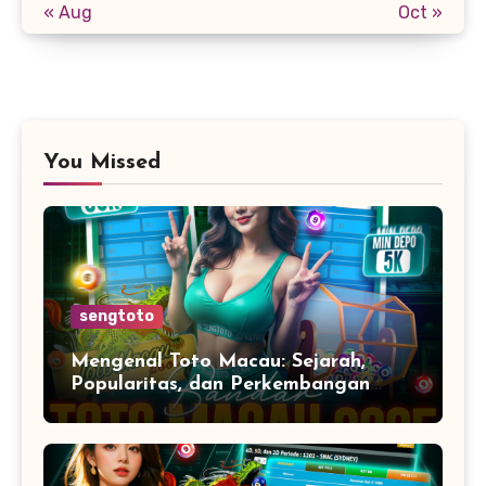
« Aug
Oct »
You Missed
sengtoto
Mengenal Toto Macau: Sejarah,
Popularitas, dan Perkembangan
Hiburan Angka di Asia