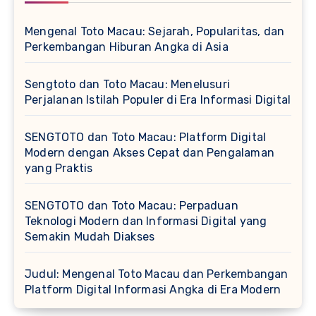
Mengenal Toto Macau: Sejarah, Popularitas, dan
Perkembangan Hiburan Angka di Asia
Sengtoto dan Toto Macau: Menelusuri
Perjalanan Istilah Populer di Era Informasi Digital
SENGTOTO dan Toto Macau: Platform Digital
Modern dengan Akses Cepat dan Pengalaman
yang Praktis
SENGTOTO dan Toto Macau: Perpaduan
Teknologi Modern dan Informasi Digital yang
Semakin Mudah Diakses
Judul: Mengenal Toto Macau dan Perkembangan
Platform Digital Informasi Angka di Era Modern