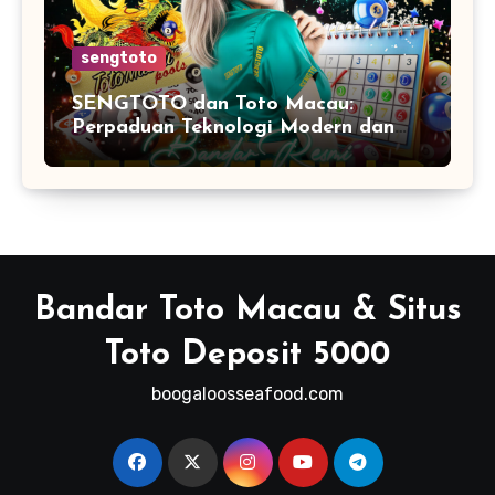
sengtoto
SENGTOTO dan Toto Macau:
Perpaduan Teknologi Modern dan
Informasi Digital yang Semakin
Mudah Diakses
Bandar Toto Macau & Situs
Toto Deposit 5000
boogaloosseafood.com