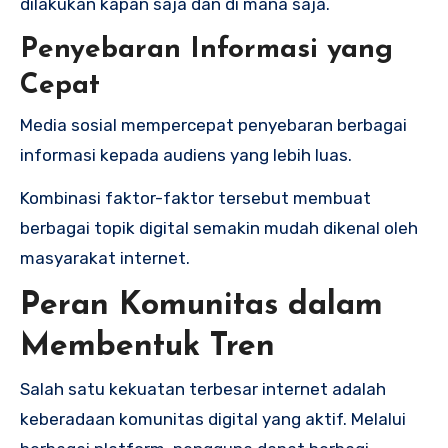
dilakukan kapan saja dan di mana saja.
Penyebaran Informasi yang
Cepat
Media sosial mempercepat penyebaran berbagai
informasi kepada audiens yang lebih luas.
Kombinasi faktor-faktor tersebut membuat
berbagai topik digital semakin mudah dikenal oleh
masyarakat internet.
Peran Komunitas dalam
Membentuk Tren
Salah satu kekuatan terbesar internet adalah
keberadaan komunitas digital yang aktif. Melalui