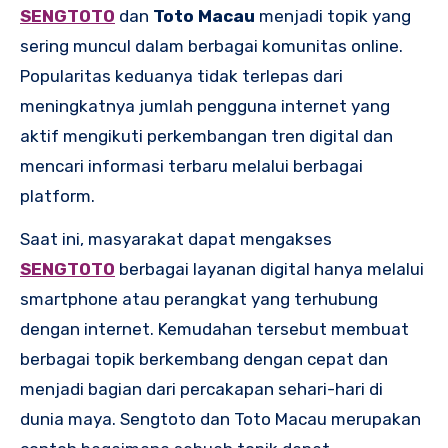
SENGTOTO
dan
Toto Macau
menjadi topik yang
sering muncul dalam berbagai komunitas online.
Popularitas keduanya tidak terlepas dari
meningkatnya jumlah pengguna internet yang
aktif mengikuti perkembangan tren digital dan
mencari informasi terbaru melalui berbagai
platform.
Saat ini, masyarakat dapat mengakses
SENGTOTO
berbagai layanan digital hanya melalui
smartphone atau perangkat yang terhubung
dengan internet. Kemudahan tersebut membuat
berbagai topik berkembang dengan cepat dan
menjadi bagian dari percakapan sehari-hari di
dunia maya. Sengtoto dan Toto Macau merupakan