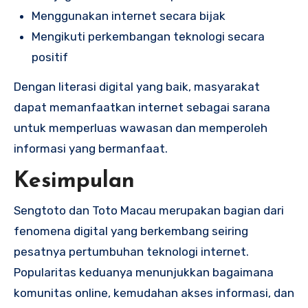
Menggunakan internet secara bijak
Mengikuti perkembangan teknologi secara
positif
Dengan literasi digital yang baik, masyarakat
dapat memanfaatkan internet sebagai sarana
untuk memperluas wawasan dan memperoleh
informasi yang bermanfaat.
Kesimpulan
Sengtoto dan Toto Macau merupakan bagian dari
fenomena digital yang berkembang seiring
pesatnya pertumbuhan teknologi internet.
Popularitas keduanya menunjukkan bagaimana
komunitas online, kemudahan akses informasi, dan