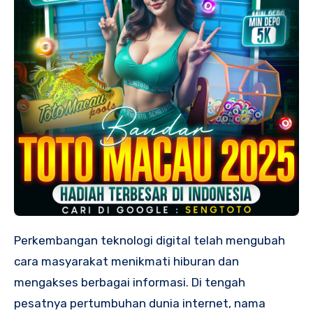
Perkembangan teknologi digital telah mengubah
cara masyarakat menikmati hiburan dan
mengakses berbagai informasi. Di tengah
pesatnya pertumbuhan dunia internet, nama