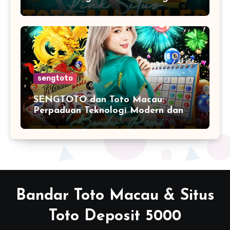
Akses Cepat dan Pengalaman yang
Praktis
sengtoto
SENGTOTO dan Toto Macau:
Perpaduan Teknologi Modern dan
Informasi Digital yang Semakin
Mudah Diakses
Bandar Toto Macau & Situs
Toto Deposit 5000