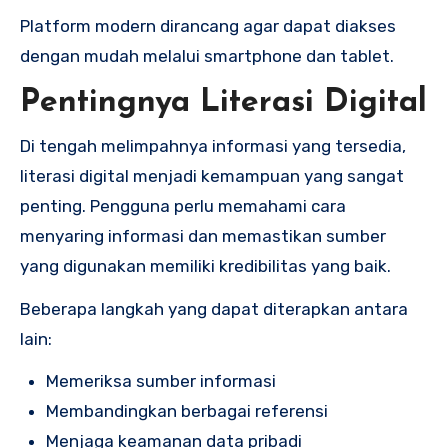
Platform modern dirancang agar dapat diakses
dengan mudah melalui smartphone dan tablet.
Pentingnya Literasi Digital
Di tengah melimpahnya informasi yang tersedia,
literasi digital menjadi kemampuan yang sangat
penting. Pengguna perlu memahami cara
menyaring informasi dan memastikan sumber
yang digunakan memiliki kredibilitas yang baik.
Beberapa langkah yang dapat diterapkan antara
lain:
Memeriksa sumber informasi
Membandingkan berbagai referensi
Menjaga keamanan data pribadi