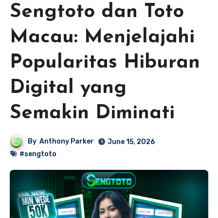
Sengtoto dan Toto
Macau: Menjelajahi
Popularitas Hiburan
Digital yang
Semakin Diminati
By
Anthony Parker
June 15, 2026
#sengtoto