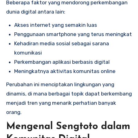
Beberapa faktor yang mendorong perkembangan
dunia digital antara lain:
Akses internet yang semakin luas
Penggunaan smartphone yang terus meningkat
Kehadiran media sosial sebagai sarana
komunikasi
Perkembangan aplikasi berbasis digital
Meningkatnya aktivitas komunitas online
Perubahan ini menciptakan lingkungan yang
dinamis, di mana berbagai topik dapat berkembang
menjadi tren yang menarik perhatian banyak
orang.
Mengenal Sengtoto dalam