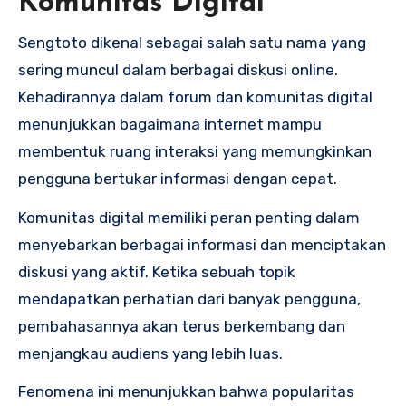
Komunitas Digital
Sengtoto dikenal sebagai salah satu nama yang
sering muncul dalam berbagai diskusi online.
Kehadirannya dalam forum dan komunitas digital
menunjukkan bagaimana internet mampu
membentuk ruang interaksi yang memungkinkan
pengguna bertukar informasi dengan cepat.
Komunitas digital memiliki peran penting dalam
menyebarkan berbagai informasi dan menciptakan
diskusi yang aktif. Ketika sebuah topik
mendapatkan perhatian dari banyak pengguna,
pembahasannya akan terus berkembang dan
menjangkau audiens yang lebih luas.
Fenomena ini menunjukkan bahwa popularitas