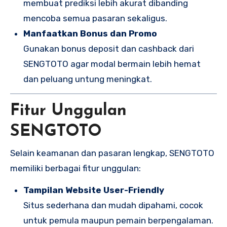
membuat prediksi lebih akurat dibanding
mencoba semua pasaran sekaligus.
Manfaatkan Bonus dan Promo
Gunakan bonus deposit dan cashback dari
SENGTOTO agar modal bermain lebih hemat
dan peluang untung meningkat.
Fitur Unggulan
SENGTOTO
Selain keamanan dan pasaran lengkap, SENGTOTO
memiliki berbagai fitur unggulan:
Tampilan Website User-Friendly
Situs sederhana dan mudah dipahami, cocok
untuk pemula maupun pemain berpengalaman.