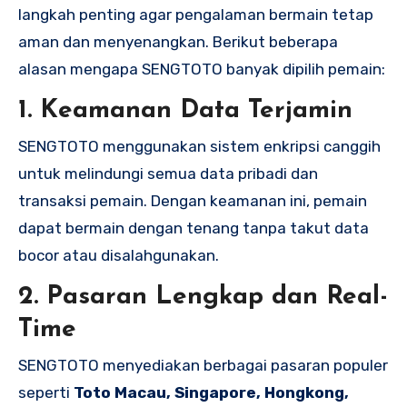
langkah penting agar pengalaman bermain tetap
aman dan menyenangkan. Berikut beberapa
alasan mengapa SENGTOTO banyak dipilih pemain:
1. Keamanan Data Terjamin
SENGTOTO menggunakan sistem enkripsi canggih
untuk melindungi semua data pribadi dan
transaksi pemain. Dengan keamanan ini, pemain
dapat bermain dengan tenang tanpa takut data
bocor atau disalahgunakan.
2. Pasaran Lengkap dan Real-
Time
SENGTOTO menyediakan berbagai pasaran populer
seperti
Toto Macau, Singapore, Hongkong,