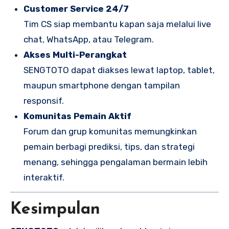
Customer Service 24/7
Tim CS siap membantu kapan saja melalui live
chat, WhatsApp, atau Telegram.
Akses Multi-Perangkat
SENGTOTO dapat diakses lewat laptop, tablet,
maupun smartphone dengan tampilan
responsif.
Komunitas Pemain Aktif
Forum dan grup komunitas memungkinkan
pemain berbagi prediksi, tips, dan strategi
menang, sehingga pengalaman bermain lebih
interaktif.
Kesimpulan