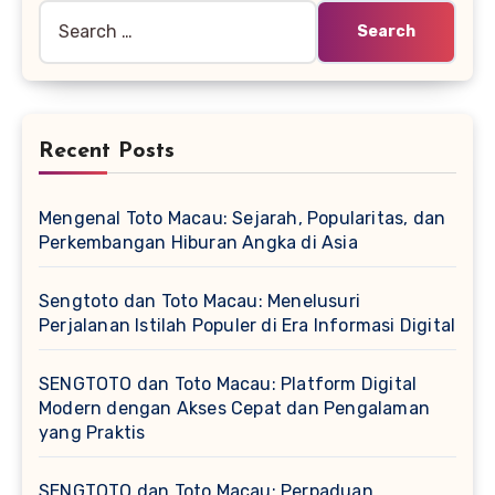
Search
for:
Recent Posts
Mengenal Toto Macau: Sejarah, Popularitas, dan
Perkembangan Hiburan Angka di Asia
Sengtoto dan Toto Macau: Menelusuri
Perjalanan Istilah Populer di Era Informasi Digital
SENGTOTO dan Toto Macau: Platform Digital
Modern dengan Akses Cepat dan Pengalaman
yang Praktis
SENGTOTO dan Toto Macau: Perpaduan