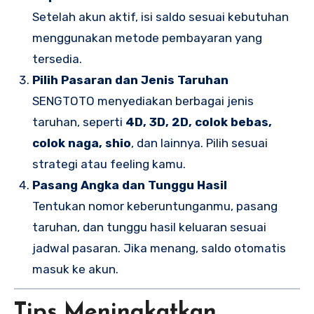
Setelah akun aktif, isi saldo sesuai kebutuhan
menggunakan metode pembayaran yang
tersedia.
Pilih Pasaran dan Jenis Taruhan
SENGTOTO menyediakan berbagai jenis
taruhan, seperti
4D, 3D, 2D, colok bebas,
colok naga, shio
, dan lainnya. Pilih sesuai
strategi atau feeling kamu.
Pasang Angka dan Tunggu Hasil
Tentukan nomor keberuntunganmu, pasang
taruhan, dan tunggu hasil keluaran sesuai
jadwal pasaran. Jika menang, saldo otomatis
masuk ke akun.
Tips Meningkatkan