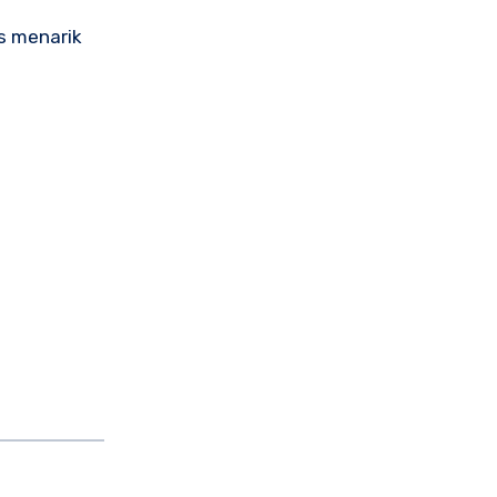
s menarik