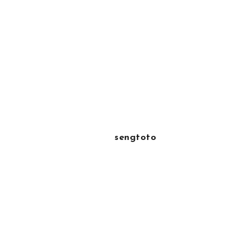
sengtoto