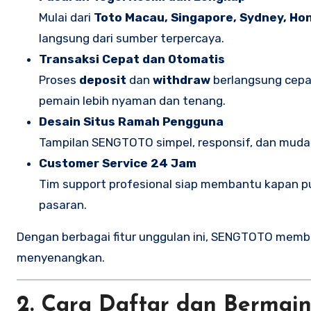
Mulai dari
Toto Macau, Singapore, Sydney, H
langsung dari sumber terpercaya.
Transaksi Cepat dan Otomatis
Proses
deposit
dan
withdraw
berlangsung cepa
pemain lebih nyaman dan tenang.
Desain Situs Ramah Pengguna
Tampilan SENGTOTO simpel, responsif, dan muda
Customer Service 24 Jam
Tim support profesional siap membantu kapan p
pasaran.
Dengan berbagai fitur unggulan ini, SENGTOTO memb
menyenangkan.
2. Cara Daftar dan Berma