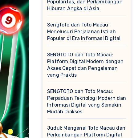
Popularitas, dan Perkembangan
Hiburan Angka di Asia
Sengtoto dan Toto Macau:
Menelusuri Perjalanan Istilah
Populer di Era Informasi Digital
SENGTOTO dan Toto Macau:
Platform Digital Modern dengan
Akses Cepat dan Pengalaman
yang Praktis
SENGTOTO dan Toto Macau:
Perpaduan Teknologi Modern dan
Informasi Digital yang Semakin
Mudah Diakses
Judul: Mengenal Toto Macau dan
Perkembangan Platform Digital