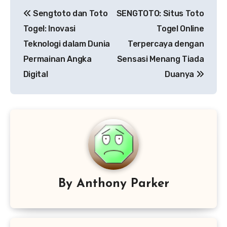
Post
Sengtoto dan Toto
SENGTOTO: Situs Toto
navigation
Togel: Inovasi
Togel Online
Teknologi dalam Dunia
Terpercaya dengan
Permainan Angka
Sensasi Menang Tiada
Digital
Duanya
By
Anthony Parker