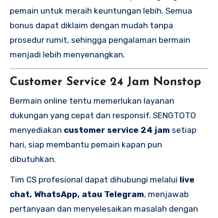
pemain untuk meraih keuntungan lebih. Semua
bonus dapat diklaim dengan mudah tanpa
prosedur rumit, sehingga pengalaman bermain
menjadi lebih menyenangkan.
Customer Service 24 Jam Nonstop
Bermain online tentu memerlukan layanan
dukungan yang cepat dan responsif. SENGTOTO
menyediakan
customer service 24 jam
setiap
hari, siap membantu pemain kapan pun
dibutuhkan.
Tim CS profesional dapat dihubungi melalui
live
chat, WhatsApp, atau Telegram
, menjawab
pertanyaan dan menyelesaikan masalah dengan