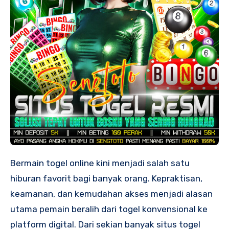
Bermain togel online kini menjadi salah satu
hiburan favorit bagi banyak orang. Kepraktisan,
keamanan, dan kemudahan akses menjadi alasan
utama pemain beralih dari togel konvensional ke
platform digital. Dari sekian banyak situs togel