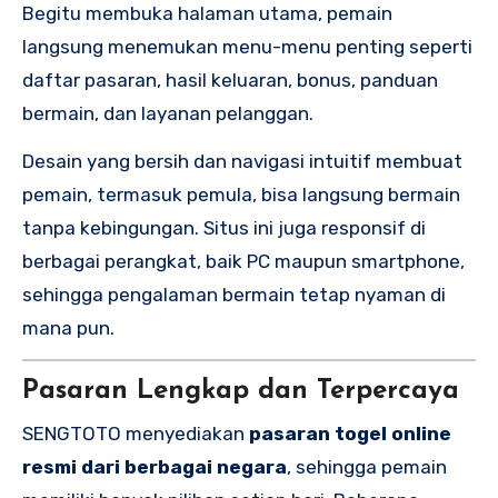
Begitu membuka halaman utama, pemain
langsung menemukan menu-menu penting seperti
daftar pasaran, hasil keluaran, bonus, panduan
bermain, dan layanan pelanggan.
Desain yang bersih dan navigasi intuitif membuat
pemain, termasuk pemula, bisa langsung bermain
tanpa kebingungan. Situs ini juga responsif di
berbagai perangkat, baik PC maupun smartphone,
sehingga pengalaman bermain tetap nyaman di
mana pun.
Pasaran Lengkap dan Terpercaya
SENGTOTO menyediakan
pasaran togel online
resmi dari berbagai negara
, sehingga pemain