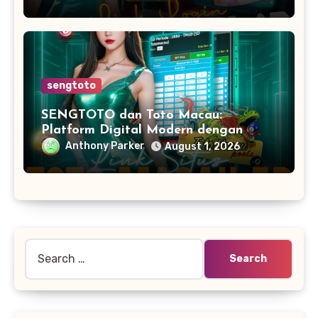
sengtoto
SENGTOTO dan Toto Macau:
Platform Digital Modern dengan
Akses Cepat dan Pengalaman yang
Anthony Parker
August 1, 2026
Praktis
Search
for: