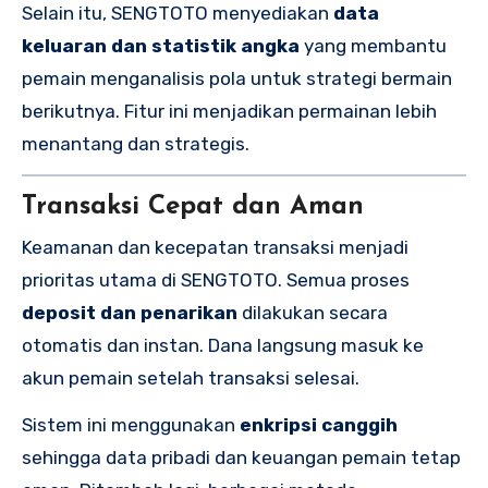
Selain itu, SENGTOTO menyediakan
data
keluaran dan statistik angka
yang membantu
pemain menganalisis pola untuk strategi bermain
berikutnya. Fitur ini menjadikan permainan lebih
menantang dan strategis.
Transaksi Cepat dan Aman
Keamanan dan kecepatan transaksi menjadi
prioritas utama di SENGTOTO. Semua proses
deposit dan penarikan
dilakukan secara
otomatis dan instan. Dana langsung masuk ke
akun pemain setelah transaksi selesai.
Sistem ini menggunakan
enkripsi canggih
sehingga data pribadi dan keuangan pemain tetap