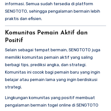
informasi. Semua sudah tersedia di platform
SENGTOTO, sehingga pengalaman bermain lebih
praktis dan efisien.
Komunitas Pemain Aktif dan
Positif
Selain sebagai tempat bermain, SENGTOTO juga
memiliki komunitas pemain aktif yang saling
berbagi tips, prediksi angka, dan strategi.
Komunitas ini cocok bagi pemain baru yang ingin
belajar atau pemain lama yang ingin berdiskusi
strategi.
Lingkungan komunitas yang positif membuat
pengalaman bermain togel online di SENGTOTO