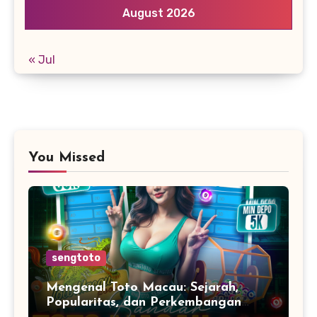
August 2026
« Jul
You Missed
sengtoto
Mengenal Toto Macau: Sejarah,
Popularitas, dan Perkembangan