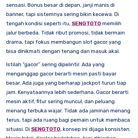
sensasi. Bonus besar di depan, janji manis di
banner, tapi sistemnya sering bikin kecewa. Di
tengah kondisi seperti itu,
SENGTOTO
memilih
jalur berbeda. Tidak ribut promosi, tidak bermain
drama, tapi fokus membangun slot gacor yang
bisa dinikmati dengan tenang dan masuk akal.
Istilah “gacor” sering dipelintir. Ada yang
menganggap gacor berarti mesin pasti bayar
besar. Ada juga yang berharap jackpot turun tiap
jam. Kenyataannya lebih sederhana. Gacor berarti
mesin aktif, fitur sering muncul, dan peluang
menang terbuka wajar. Tidak ada jaminan menang
terus, tapi ada ruang bagi pemain untuk membaca
situasi. Di
SENGTOTO
, konsep ini dijaga konsisten.