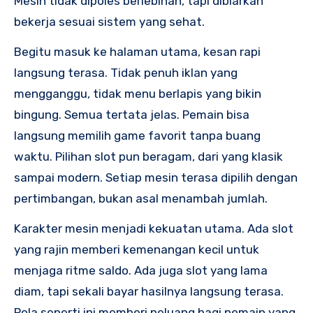
Mesin tidak dipoles berlebihan, tapi dibiarkan
bekerja sesuai sistem yang sehat.
Begitu masuk ke halaman utama, kesan rapi
langsung terasa. Tidak penuh iklan yang
mengganggu, tidak menu berlapis yang bikin
bingung. Semua tertata jelas. Pemain bisa
langsung memilih game favorit tanpa buang
waktu. Pilihan slot pun beragam, dari yang klasik
sampai modern. Setiap mesin terasa dipilih dengan
pertimbangan, bukan asal menambah jumlah.
Karakter mesin menjadi kekuatan utama. Ada slot
yang rajin memberi kemenangan kecil untuk
menjaga ritme saldo. Ada juga slot yang lama
diam, tapi sekali bayar hasilnya langsung terasa.
Pola seperti ini memberi peluang bagi pemain yang