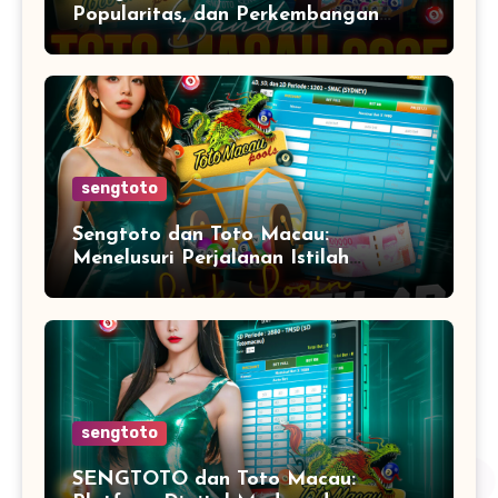
Popularitas, dan Perkembangan
Hiburan Angka di Asia
sengtoto
Sengtoto dan Toto Macau:
Menelusuri Perjalanan Istilah
Populer di Era Informasi Digital
sengtoto
SENGTOTO dan Toto Macau: