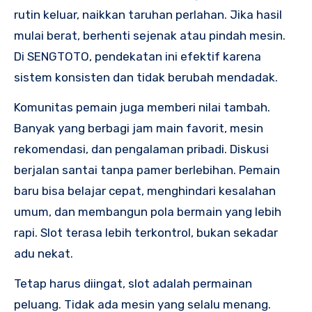
rutin keluar, naikkan taruhan perlahan. Jika hasil
mulai berat, berhenti sejenak atau pindah mesin.
Di SENGTOTO, pendekatan ini efektif karena
sistem konsisten dan tidak berubah mendadak.
Komunitas pemain juga memberi nilai tambah.
Banyak yang berbagi jam main favorit, mesin
rekomendasi, dan pengalaman pribadi. Diskusi
berjalan santai tanpa pamer berlebihan. Pemain
baru bisa belajar cepat, menghindari kesalahan
umum, dan membangun pola bermain yang lebih
rapi. Slot terasa lebih terkontrol, bukan sekadar
adu nekat.
Tetap harus diingat, slot adalah permainan
peluang. Tidak ada mesin yang selalu menang.