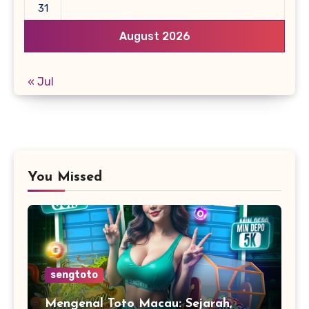
31
August 2026
« Jul
You Missed
sengtoto
Mengenal Toto Macau: Sejarah,