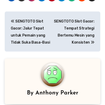
Post
SENGTOTO Slot
SENGTOTO Slot Gacor:
navigation
Gacor: Jalur Tepat
Tempat Strategi
untuk Pemain yang
Bertemu Mesin yang
Tidak Suka Basa-Basi
Konsisten
By
Anthony Parker