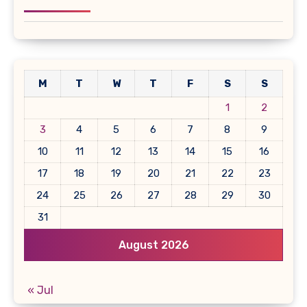
M
T
W
T
F
S
S
1
2
3
4
5
6
7
8
9
10
11
12
13
14
15
16
17
18
19
20
21
22
23
24
25
26
27
28
29
30
31
August 2026
« Jul