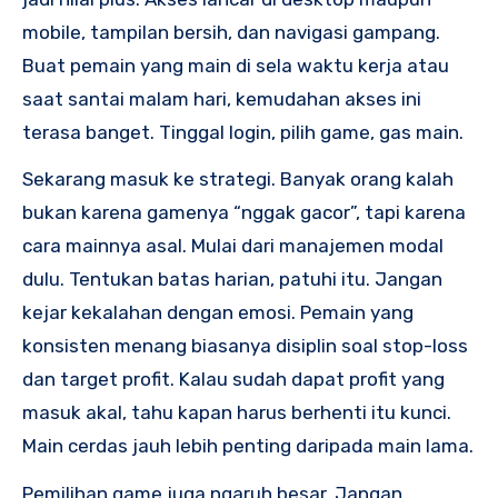
mobile, tampilan bersih, dan navigasi gampang.
Buat pemain yang main di sela waktu kerja atau
saat santai malam hari, kemudahan akses ini
terasa banget. Tinggal login, pilih game, gas main.
Sekarang masuk ke strategi. Banyak orang kalah
bukan karena gamenya “nggak gacor”, tapi karena
cara mainnya asal. Mulai dari manajemen modal
dulu. Tentukan batas harian, patuhi itu. Jangan
kejar kekalahan dengan emosi. Pemain yang
konsisten menang biasanya disiplin soal stop-loss
dan target profit. Kalau sudah dapat profit yang
masuk akal, tahu kapan harus berhenti itu kunci.
Main cerdas jauh lebih penting daripada main lama.
Pemilihan game juga ngaruh besar. Jangan