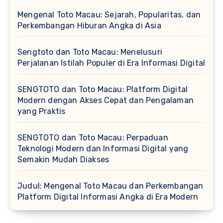
Mengenal Toto Macau: Sejarah, Popularitas, dan
Perkembangan Hiburan Angka di Asia
Sengtoto dan Toto Macau: Menelusuri
Perjalanan Istilah Populer di Era Informasi Digital
SENGTOTO dan Toto Macau: Platform Digital
Modern dengan Akses Cepat dan Pengalaman
yang Praktis
SENGTOTO dan Toto Macau: Perpaduan
Teknologi Modern dan Informasi Digital yang
Semakin Mudah Diakses
Judul: Mengenal Toto Macau dan Perkembangan
Platform Digital Informasi Angka di Era Modern