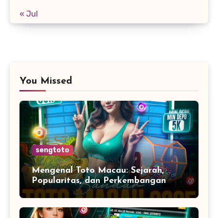
« Jul
You Missed
sengtoto
Mengenal Toto Macau: Sejarah,
Popularitas, dan Perkembangan
Hiburan Angka di Asia