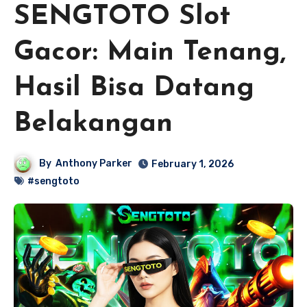
SENGTOTO Slot
Gacor: Main Tenang,
Hasil Bisa Datang
Belakangan
By
Anthony Parker
February 1, 2026
#sengtoto