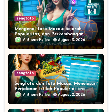
sengtoto
Mengenal Toto Macau: Sejarah,
Popularitas, dan Perkembangan
Hiburan Angka di Asia
Anthony Parker
August 3, 2026
sengtoto
Sengtoto dan Toto Macau: Menelusuri
Perjalanan Istilah Populer di Era
Informasi Digital
Anthony Parker
August 2, 2026