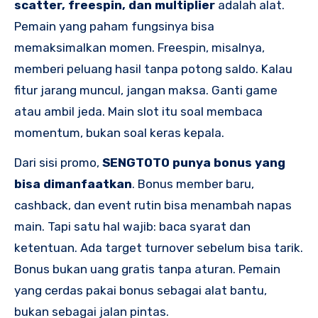
scatter, freespin, dan multiplier
adalah alat.
Pemain yang paham fungsinya bisa
memaksimalkan momen. Freespin, misalnya,
memberi peluang hasil tanpa potong saldo. Kalau
fitur jarang muncul, jangan maksa. Ganti game
atau ambil jeda. Main slot itu soal membaca
momentum, bukan soal keras kepala.
Dari sisi promo,
SENGTOTO punya bonus yang
bisa dimanfaatkan
. Bonus member baru,
cashback, dan event rutin bisa menambah napas
main. Tapi satu hal wajib: baca syarat dan
ketentuan. Ada target turnover sebelum bisa tarik.
Bonus bukan uang gratis tanpa aturan. Pemain
yang cerdas pakai bonus sebagai alat bantu,
bukan sebagai jalan pintas.