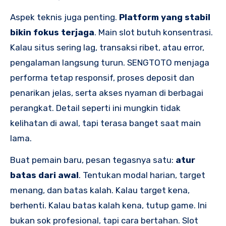
Aspek teknis juga penting.
Platform yang stabil
bikin fokus terjaga
. Main slot butuh konsentrasi.
Kalau situs sering lag, transaksi ribet, atau error,
pengalaman langsung turun. SENGTOTO menjaga
performa tetap responsif, proses deposit dan
penarikan jelas, serta akses nyaman di berbagai
perangkat. Detail seperti ini mungkin tidak
kelihatan di awal, tapi terasa banget saat main
lama.
Buat pemain baru, pesan tegasnya satu:
atur
batas dari awal
. Tentukan modal harian, target
menang, dan batas kalah. Kalau target kena,
berhenti. Kalau batas kalah kena, tutup game. Ini
bukan sok profesional, tapi cara bertahan. Slot