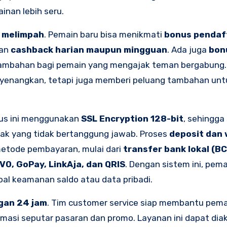
an lebih seru.
 melimpah
. Pemain baru bisa menikmati
bonus pendaf
kan
cashback harian maupun mingguan
. Ada juga
bon
tambahan bagi pemain yang mengajak teman bergabung.
nyenangkan, tetapi juga memberi peluang tambahan unt
tus ini menggunakan
SSL Encryption 128-bit
, sehingg
ihak yang tidak bertanggung jawab. Proses
deposit dan
metode pembayaran, mulai dari
transfer bank lokal (BCA
VO, GoPay, LinkAja, dan QRIS
. Dengan sistem ini, pem
l keamanan saldo atau data pribadi.
gan 24 jam
. Tim customer service siap membantu pem
ormasi seputar pasaran dan promo. Layanan ini dapat dia