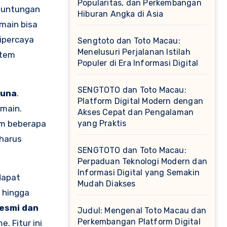
Popularitas, dan Perkembangan
euntungan
Hiburan Angka di Asia
emain bisa
dipercaya
Sengtoto dan Toto Macau:
Menelusuri Perjalanan Istilah
stem
Populer di Era Informasi Digital
SENGTOTO dan Toto Macau:
guna
.
Platform Digital Modern dengan
main.
Akses Cepat dan Pengalaman
am beberapa
yang Praktis
harus
SENGTOTO dan Toto Macau:
Perpaduan Teknologi Modern dan
Informasi Digital yang Semakin
dapat
Mudah Diakses
, hingga
resmi dan
Judul: Mengenal Toto Macau dan
Perkembangan Platform Digital
. Fitur ini