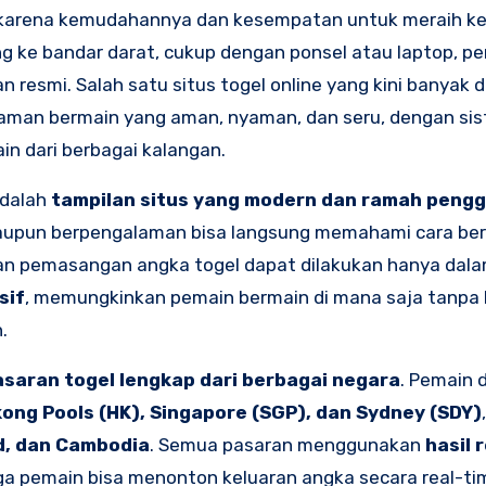
 karena kemudahannya dan kesempatan untuk meraih k
ang ke bandar darat, cukup dengan ponsel atau laptop, p
resmi. Salah satu situs togel online yang kini banyak 
laman bermain yang aman, nyaman, dan seru, dengan si
n dari berbagai kalangan.
adalah
tampilan situs yang modern dan ramah peng
aupun berpengalaman bisa langsung memahami cara ber
dan pemasangan angka togel dapat dilakukan hanya dal
sif
, memungkinkan pemain bermain di mana saja tanpa 
.
asaran togel lengkap dari berbagai negara
. Pemain 
ong Pools (HK), Singapore (SGP), dan Sydney (SDY)
d, dan Cambodia
. Semua pasaran menggunakan
hasil 
ga pemain bisa menonton keluaran angka secara real-time