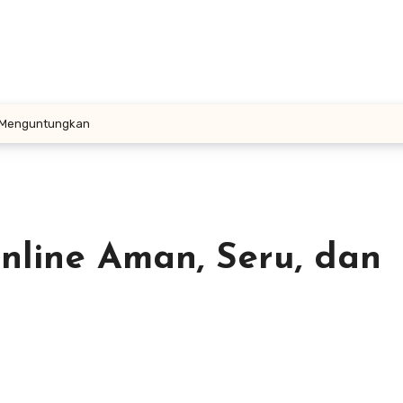
n Menguntungkan
line Aman, Seru, dan