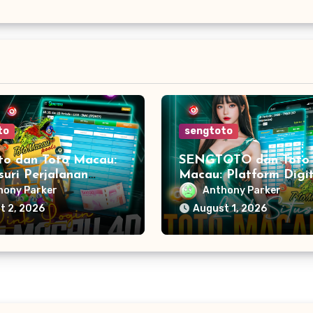
to
sengtoto
to dan Toto Macau:
SENGTOTO dan Toto
uri Perjalanan
Macau: Platform Digit
 Populer di Era
Modern dengan Akses
hony Parker
Anthony Parker
si Digital
Cepat dan Pengalam
t 2, 2026
August 1, 2026
yang Praktis