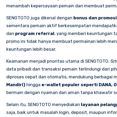
menambah kepercayaan pemain dan membuat permain
SENGTOTO juga dikenal dengan
bonus dan promosi
sementara pemain aktif berkesempatan mendapat
dan
program referral
, yang memberi keuntungan 
promo ini tidak hanya membuat permainan lebih me
keuntungan lebih besar.
Keamanan menjadi prioritas utama di SENGTOTO. Si
data pribadi dan transaksi pemain terlindungi dari p
diproses cepat dan otomatis, mendukung berbagai 
Mandiri)
hingga
e-wallet populer seperti DANA, O
bermain dengan nyaman dan aman tanpa khawatir soa
Selain itu, SENGTOTO menyediakan
layanan pelang
saja, baik untuk masalah login, deposit, maupun inf