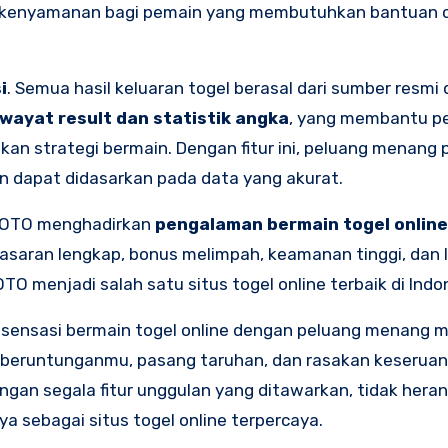
 kenyamanan bagi pemain yang membutuhkan bantuan 
i
. Semua hasil keluaran togel berasal dari sumber resmi 
iwayat result dan statistik angka
, yang membantu p
n strategi bermain. Dengan fitur ini, peluang menang
in dapat didasarkan pada data yang akurat.
TOTO menghadirkan
pengalaman bermain togel online
pasaran lengkap, bonus melimpah, keamanan tinggi, dan 
menjadi salah satu situs togel online terbaik di Indo
 sensasi bermain togel online dengan peluang menang m
eberuntunganmu, pasang taruhan, dan rasakan keseruan
engan segala fitur unggulan yang ditawarkan, tidak heran
 sebagai situs togel online terpercaya.