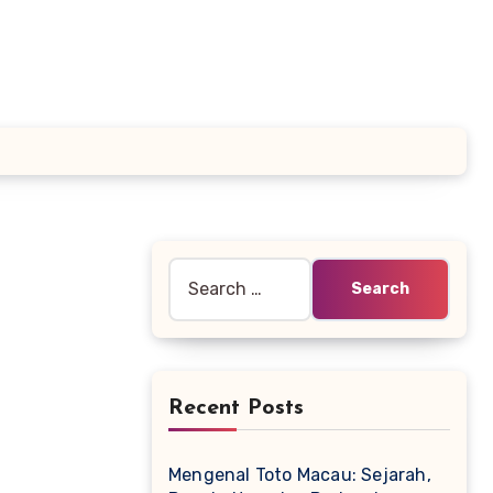
Search
for:
Recent Posts
Mengenal Toto Macau: Sejarah,