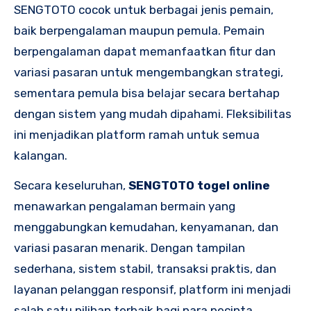
SENGTOTO cocok untuk berbagai jenis pemain,
baik berpengalaman maupun pemula. Pemain
berpengalaman dapat memanfaatkan fitur dan
variasi pasaran untuk mengembangkan strategi,
sementara pemula bisa belajar secara bertahap
dengan sistem yang mudah dipahami. Fleksibilitas
ini menjadikan platform ramah untuk semua
kalangan.
Secara keseluruhan,
SENGTOTO togel online
menawarkan pengalaman bermain yang
menggabungkan kemudahan, kenyamanan, dan
variasi pasaran menarik. Dengan tampilan
sederhana, sistem stabil, transaksi praktis, dan
layanan pelanggan responsif, platform ini menjadi
salah satu pilihan terbaik bagi para pecinta