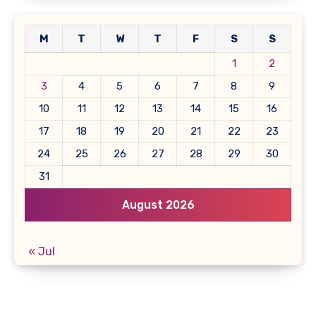
M
T
W
T
F
S
S
1
2
3
4
5
6
7
8
9
10
11
12
13
14
15
16
17
18
19
20
21
22
23
24
25
26
27
28
29
30
31
August 2026
« Jul