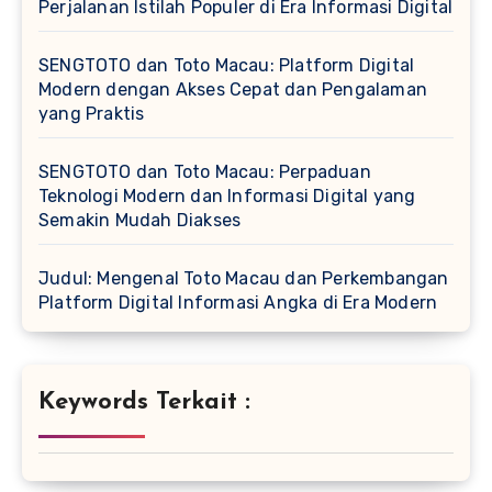
Perjalanan Istilah Populer di Era Informasi Digital
SENGTOTO dan Toto Macau: Platform Digital
Modern dengan Akses Cepat dan Pengalaman
yang Praktis
SENGTOTO dan Toto Macau: Perpaduan
Teknologi Modern dan Informasi Digital yang
Semakin Mudah Diakses
Judul: Mengenal Toto Macau dan Perkembangan
Platform Digital Informasi Angka di Era Modern
Keywords Terkait :