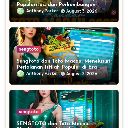
Popularitas, dan Perkembangan
Hiburan Angka di Asia
Anthony Parker
August 3, 2026
sengtoto
Sengtoto dan Toto Macau: Menelusuri
Perjalanan Istilah Populer di Era
Informasi Digital
Anthony Parker
August 2, 2026
sengtoto
SENGTOTO dan Toto Macau: