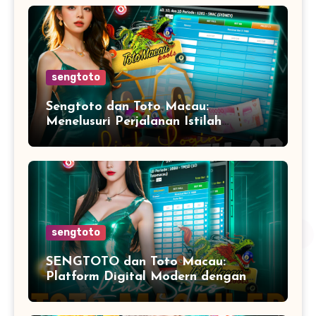
sengtoto
Sengtoto dan Toto Macau:
Menelusuri Perjalanan Istilah
Populer di Era Informasi Digital
sengtoto
SENGTOTO dan Toto Macau:
Platform Digital Modern dengan
Akses Cepat dan Pengalaman yang
Praktis