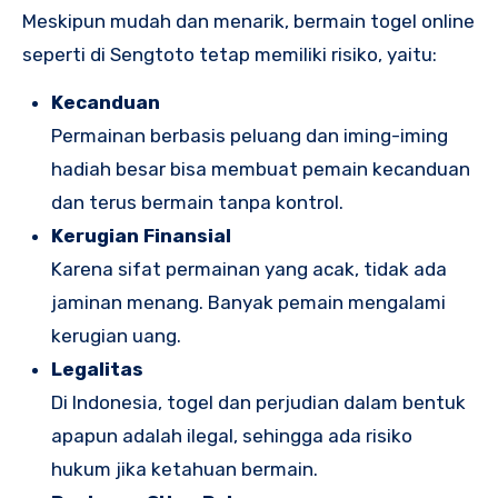
Meskipun mudah dan menarik, bermain togel online
seperti di Sengtoto tetap memiliki risiko, yaitu:
Kecanduan
Permainan berbasis peluang dan iming-iming
hadiah besar bisa membuat pemain kecanduan
dan terus bermain tanpa kontrol.
Kerugian Finansial
Karena sifat permainan yang acak, tidak ada
jaminan menang. Banyak pemain mengalami
kerugian uang.
Legalitas
Di Indonesia, togel dan perjudian dalam bentuk
apapun adalah ilegal, sehingga ada risiko
hukum jika ketahuan bermain.