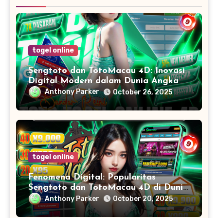
togel online
Sengtoto dan TotoMacau 4D: Inovasi
Digital Modern dalam Dunia Angka
dan Teknologi
Anthony Parker
October 26, 2025
togel online
Fenomena Digital: Popularitas
Sengtoto dan TotoMacau 4D di Dunia
Online
Anthony Parker
October 20, 2025