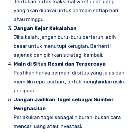
Tentukan batas maksimal waktu dan uang
yang akan dipakai untuk bermain setiap hari
atau minggu.
Jangan Kejar Kekalahan
Jika kalah, jangan buru-buru bertaruh lebih
besar untuk menutupi kerugian. Berhenti
sejenak dan pikirkan strategi kembali.
Main di Situs Resmi dan Terpercaya
Pastikan hanya bermain di situs yang jelas dan
memiliki reputasi baik, untuk menghindari risiko
penipuan.
Jangan Jadikan Togel sebagai Sumber
Penghasilan
Perlakukan togel sebagai hiburan, bukan cara
mencari uang atau investasi.