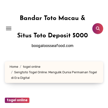
Skip
to
content
Bandar Toto Macau &
Situs Toto Deposit 5000
boogaloosseafood.com
Home
togel online
Sengtoto Togel Online: Mengulik Dunia Permainan Togel
di Era Digital
togel online