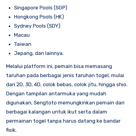
Singapore Pools (SGP)
Hongkong Pools (HK)
Sydney Pools (SDY)
Macau
Taiwan
Jepang, dan lainnya.
Melalui platform ini, pemain bisa memasang
taruhan pada berbagai jenis taruhan togel, mulai
dari 2D, 3D, 4D, colok bebas, colok jitu, hingga shio.
Dengan tampilan antarmuka yang mudah
digunakan, Sengtoto memungkinkan pemain dari
berbagai kalangan untuk ikut serta dalam
permainan togel tanpa harus datang ke bandar
fisik.