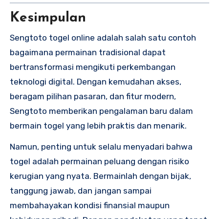
Kesimpulan
Sengtoto togel online adalah salah satu contoh
bagaimana permainan tradisional dapat
bertransformasi mengikuti perkembangan
teknologi digital. Dengan kemudahan akses,
beragam pilihan pasaran, dan fitur modern,
Sengtoto memberikan pengalaman baru dalam
bermain togel yang lebih praktis dan menarik.
Namun, penting untuk selalu menyadari bahwa
togel adalah permainan peluang dengan risiko
kerugian yang nyata. Bermainlah dengan bijak,
tanggung jawab, dan jangan sampai
membahayakan kondisi finansial maupun