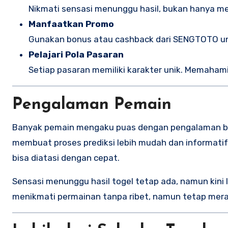
Nikmati sensasi menunggu hasil, bukan hanya 
Manfaatkan Promo
Gunakan bonus atau cashback dari SENGTOTO u
Pelajari Pola Pasaran
Setiap pasaran memiliki karakter unik. Memaham
Pengalaman Pemain
Banyak pemain mengaku puas dengan pengalaman berm
membuat proses prediksi lebih mudah dan informatif
bisa diatasi dengan cepat.
Sensasi menunggu hasil togel tetap ada, namun kini l
menikmati permainan tanpa ribet, namun tetap meras