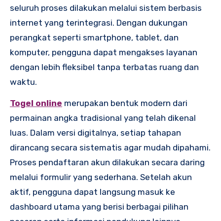
seluruh proses dilakukan melalui sistem berbasis
internet yang terintegrasi. Dengan dukungan
perangkat seperti smartphone, tablet, dan
komputer, pengguna dapat mengakses layanan
dengan lebih fleksibel tanpa terbatas ruang dan
waktu.
Togel online
merupakan bentuk modern dari
permainan angka tradisional yang telah dikenal
luas. Dalam versi digitalnya, setiap tahapan
dirancang secara sistematis agar mudah dipahami.
Proses pendaftaran akun dilakukan secara daring
melalui formulir yang sederhana. Setelah akun
aktif, pengguna dapat langsung masuk ke
dashboard utama yang berisi berbagai pilihan