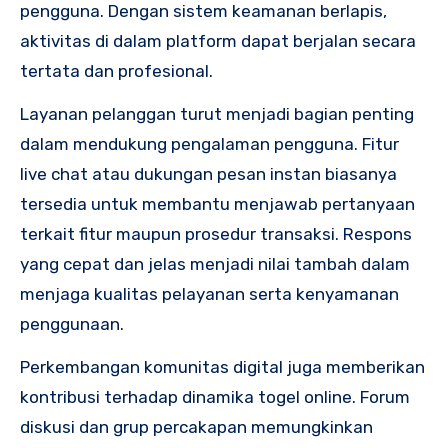
pengguna. Dengan sistem keamanan berlapis,
aktivitas di dalam platform dapat berjalan secara
tertata dan profesional.
Layanan pelanggan turut menjadi bagian penting
dalam mendukung pengalaman pengguna. Fitur
live chat atau dukungan pesan instan biasanya
tersedia untuk membantu menjawab pertanyaan
terkait fitur maupun prosedur transaksi. Respons
yang cepat dan jelas menjadi nilai tambah dalam
menjaga kualitas pelayanan serta kenyamanan
penggunaan.
Perkembangan komunitas digital juga memberikan
kontribusi terhadap dinamika togel online. Forum
diskusi dan grup percakapan memungkinkan