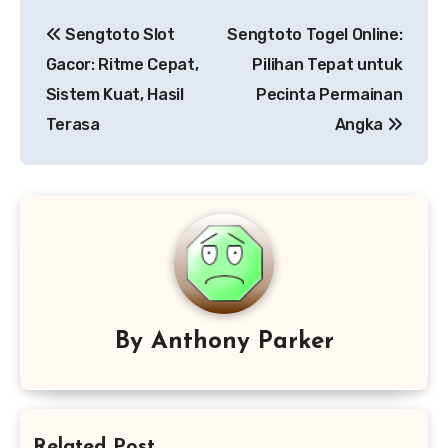
Post
Sengtoto Slot
Sengtoto Togel Online:
navigation
Gacor: Ritme Cepat,
Pilihan Tepat untuk
Sistem Kuat, Hasil
Pecinta Permainan
Terasa
Angka
By
Anthony Parker
Related Post