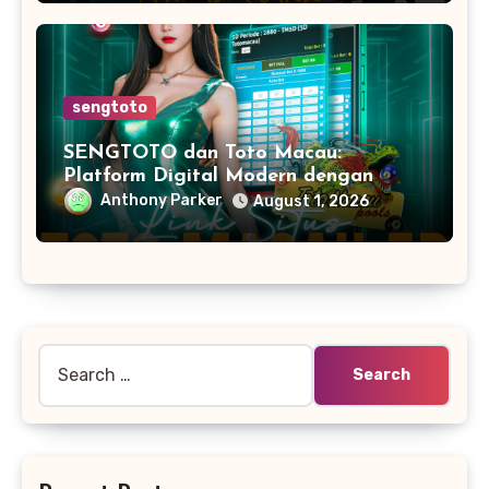
sengtoto
SENGTOTO dan Toto Macau:
Platform Digital Modern dengan
Akses Cepat dan Pengalaman yang
Anthony Parker
August 1, 2026
Praktis
Search
for: