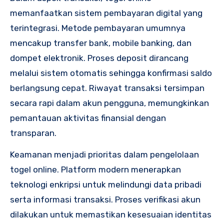
memanfaatkan sistem pembayaran digital yang
terintegrasi. Metode pembayaran umumnya
mencakup transfer bank, mobile banking, dan
dompet elektronik. Proses deposit dirancang
melalui sistem otomatis sehingga konfirmasi saldo
berlangsung cepat. Riwayat transaksi tersimpan
secara rapi dalam akun pengguna, memungkinkan
pemantauan aktivitas finansial dengan
transparan.
Keamanan menjadi prioritas dalam pengelolaan
togel online. Platform modern menerapkan
teknologi enkripsi untuk melindungi data pribadi
serta informasi transaksi. Proses verifikasi akun
dilakukan untuk memastikan kesesuaian identitas