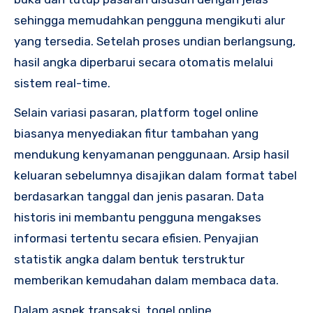
sehingga memudahkan pengguna mengikuti alur
yang tersedia. Setelah proses undian berlangsung,
hasil angka diperbarui secara otomatis melalui
sistem real-time.
Selain variasi pasaran, platform togel online
biasanya menyediakan fitur tambahan yang
mendukung kenyamanan penggunaan. Arsip hasil
keluaran sebelumnya disajikan dalam format tabel
berdasarkan tanggal dan jenis pasaran. Data
historis ini membantu pengguna mengakses
informasi tertentu secara efisien. Penyajian
statistik angka dalam bentuk terstruktur
memberikan kemudahan dalam membaca data.
Dalam aspek transaksi, togel online