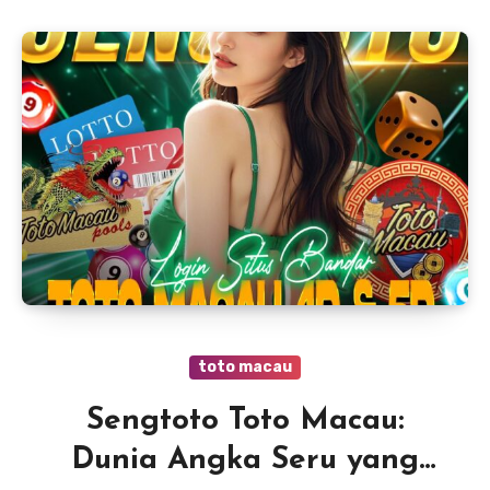
toto macau
Sengtoto Toto Macau:
Dunia Angka Seru yang