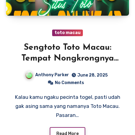
toto macau
Sengtoto Toto Macau:
Tempat Nongkrongnya
Para Jagoan Angka
Anthony Parker
June 28, 2025
No Comments
Kalau kamu ngaku pecinta togel, pasti udah
gak asing sama yang namanya Toto Macau.
Pasaran…
Read More