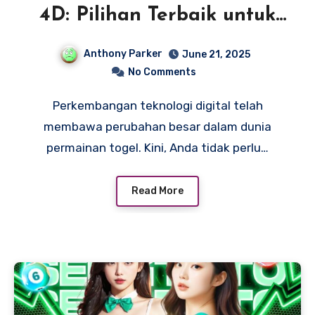
4D: Pilihan Terbaik untuk
Menang Togel Online
Anthony Parker
June 21, 2025
No Comments
Perkembangan teknologi digital telah
membawa perubahan besar dalam dunia
permainan togel. Kini, Anda tidak perlu…
Read More