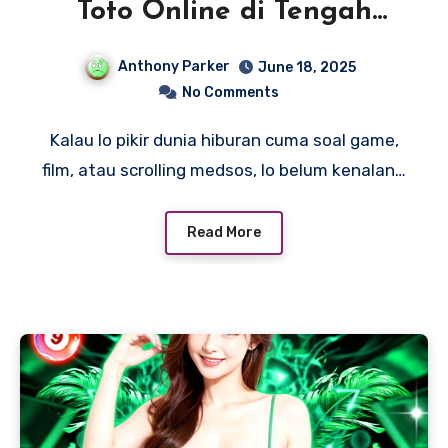
Toto Online di Tengah
Dunia Digital
Anthony Parker
June 18, 2025
No Comments
Kalau lo pikir dunia hiburan cuma soal game,
film, atau scrolling medsos, lo belum kenalan…
Read More