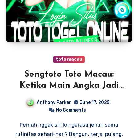
toto macau
Sengtoto Toto Macau:
Ketika Main Angka Jadi
Gaya Hidup Online yang
Anthony Parker
June 17, 2025
Bikin Seru
No Comments
Pernah nggak sih lo ngerasa jenuh sama
rutinitas sehari-hari? Bangun, kerja, pulang,