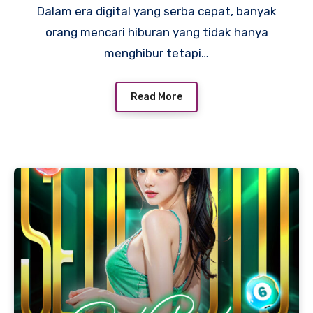
Dalam era digital yang serba cepat, banyak
orang mencari hiburan yang tidak hanya
menghibur tetapi…
Read More