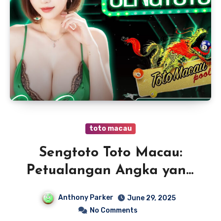
toto macau
Sengtoto Toto Macau:
Petualangan Angka yang
Bikin Penasaran dan
Anthony Parker
June 29, 2025
Ketagihan
No Comments