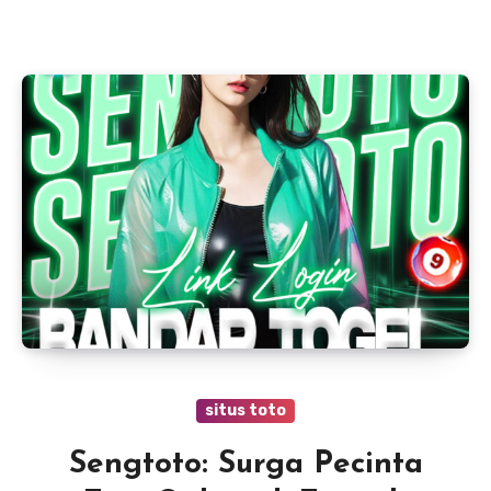
situs toto
Sengtoto: Surga Pecinta