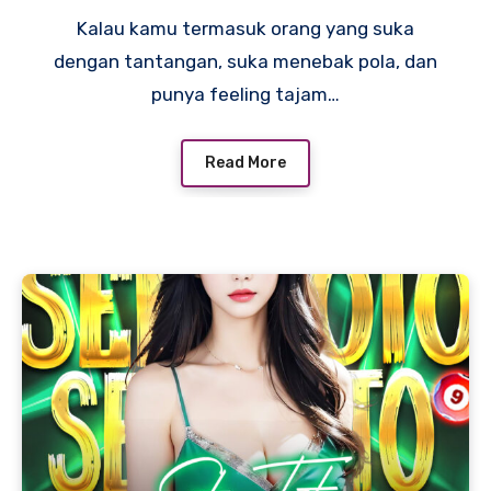
Kalau kamu termasuk orang yang suka
dengan tantangan, suka menebak pola, dan
punya feeling tajam…
Read More