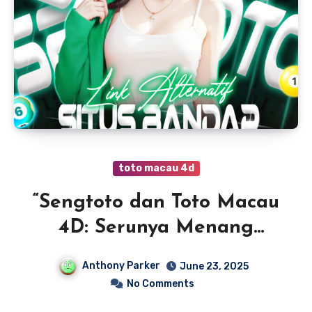
toto macau 4d
“Sengtoto dan Toto Macau
4D: Serunya Menang
Angka di Era Digital”
Anthony Parker
June 23, 2025
No Comments