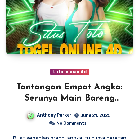
toto macau 4d
Tantangan Empat Angka:
Serunya Main Bareng
Sengtoto di Toto Macau 4D
Anthony Parker
June 21, 2025
No Comments
Buat sebagian orang, angka itu cuma deretan