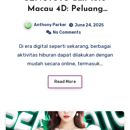
Macau 4D: Peluang
Menang Setiap Hari untuk
Anthony Parker
June 24, 2025
Pecinta Togel Online
No Comments
Di era digital seperti sekarang, berbagai
aktivitas hiburan dapat dilakukan dengan
mudah secara online, termasuk…
Read More