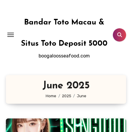
Skip
to
content
Bandar Toto Macau &
Situs Toto Deposit 5000
boogaloosseafood.com
June 2025
Home
2025
June