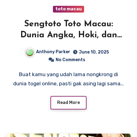
toto macau
Sengtoto Toto Macau:
Dunia Angka, Hoki, dan
Hiburan yang Bikin
Anthony Parker
June 10, 2025
Ketagihan
No Comments
Buat kamu yang udah lama nongkrong di
dunia togel online, pasti gak asing lagi sama…
Read More