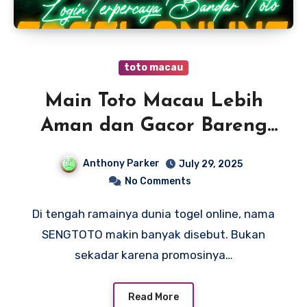
toto macau
Main Toto Macau Lebih
Aman dan Gacor Bareng
SENGTOTO
Anthony Parker
July 29, 2025
No Comments
Di tengah ramainya dunia togel online, nama
SENGTOTO makin banyak disebut. Bukan
sekadar karena promosinya…
Read More