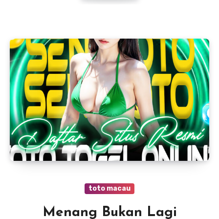
toto macau
Menang Bukan Lagi