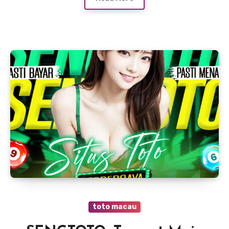
toto macau