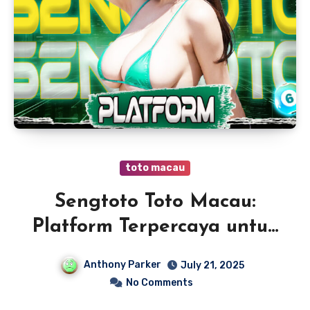
toto macau
Sengtoto Toto Macau:
Platform Terpercaya untuk
Para Pecinta Togel Online
Anthony Parker
July 21, 2025
No Comments