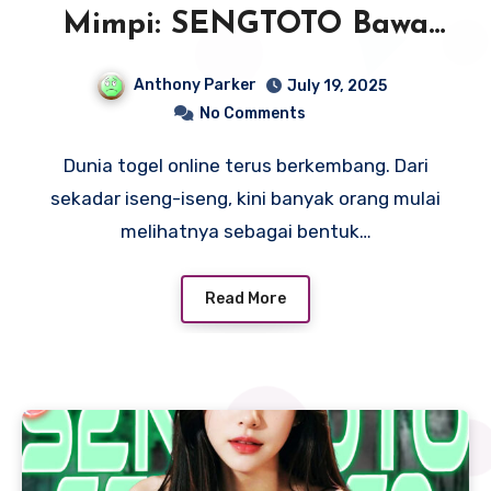
Mimpi: SENGTOTO Bawa
Sensasi Toto Macau ke
Anthony Parker
July 19, 2025
Level Baru
No Comments
Dunia togel online terus berkembang. Dari
sekadar iseng-iseng, kini banyak orang mulai
melihatnya sebagai bentuk…
Read More