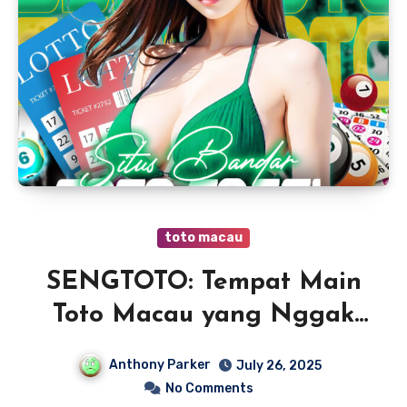
toto macau
SENGTOTO: Tempat Main
Toto Macau yang Nggak
Main-Main
Anthony Parker
July 26, 2025
No Comments