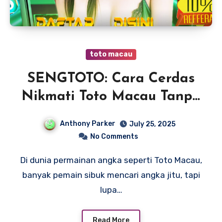
toto macau
SENGTOTO: Cara Cerdas
Nikmati Toto Macau Tanpa
Drama
Anthony Parker
July 25, 2025
No Comments
Di dunia permainan angka seperti Toto Macau,
banyak pemain sibuk mencari angka jitu, tapi
lupa…
Read More