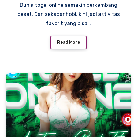
Dunia togel online semakin berkembang
pesat. Dari sekadar hobi, kini jadi aktivitas
favorit yang bisa…
Read More