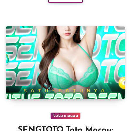
toto macau
SENGTOTO Toto Macau: