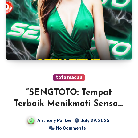
toto macau
“SENGTOTO: Tempat
Terbaik Menikmati Sensasi
Toto Macau 4D Setiap
Anthony Parker
July 29, 2025
Hari”
No Comments