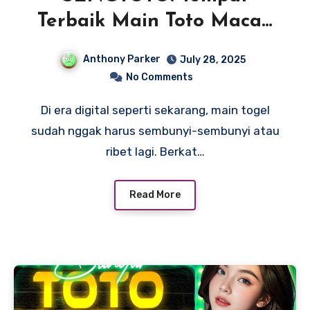
Terbaik Main Toto Macau
4D dengan Peluang
Anthony Parker
July 28, 2025
Menang Tinggi
No Comments
Di era digital seperti sekarang, main togel
sudah nggak harus sembunyi-sembunyi atau
ribet lagi. Berkat…
Read More