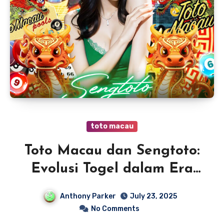
toto macau
Toto Macau dan Sengtoto:
Evolusi Togel dalam Era
Digital
Anthony Parker
July 23, 2025
No Comments