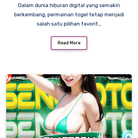
Dalam dunia hiburan digital yang semakin
berkembang, permainan togel tetap menjadi
salah satu pilihan favorit…
Read More