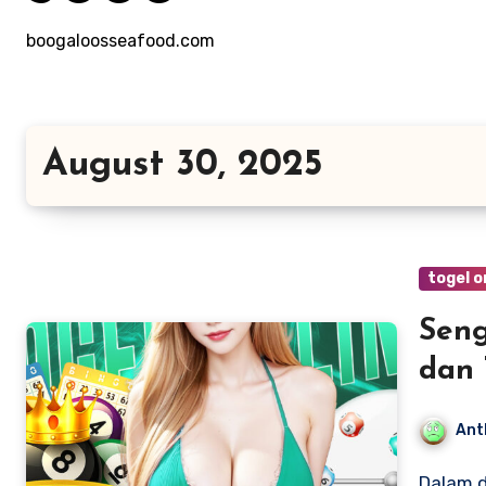
boogaloosseafood.com
August 30, 2025
togel o
Seng
dan 
Perj
Ant
Dalam dunia perjudian online yang berkembang pesat,