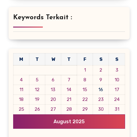
Keywords Terkait :
M
T
W
T
F
S
S
1
2
3
4
5
6
7
8
9
10
11
12
13
14
15
16
17
18
19
20
21
22
23
24
25
26
27
28
29
30
31
August 2025